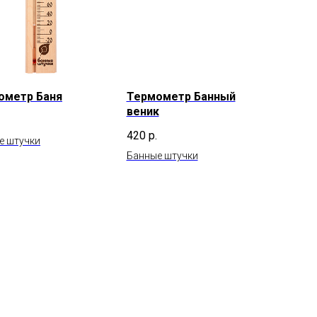
ометр Баня
Термометр Банный
веник
420
р.
е штучки
Банные штучки