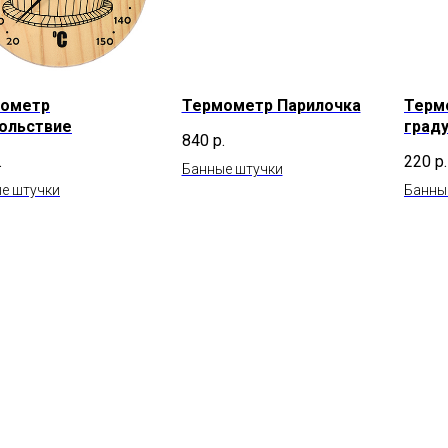
ометр
Термометр Парилочка
Терм
ольствие
граду
840
р.
.
220
р.
Банные штучки
е штучки
Банны