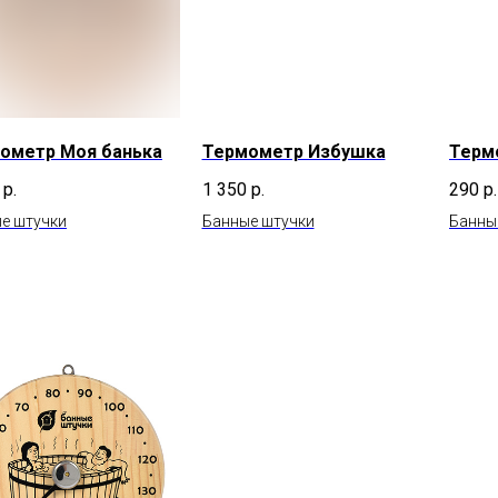
ометр Моя банька
Термометр Избушка
Терм
р.
1 350
р.
290
р.
е штучки
Банные штучки
Банны