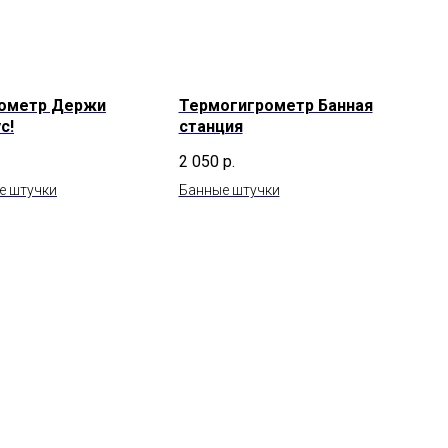
ометр Держи
Термогигрометр Банная
с!
станция
2 050
р.
е штучки
Банные штучки