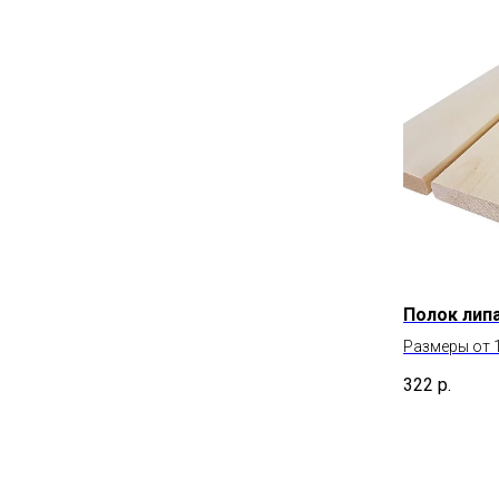
Полок липа
Размеры от 
ы
322
р.
ы