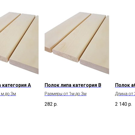
 категория А
Полок липа категория В
Полок а
1м до 3м
Размеры от 1м до 3м
Длина от 
282
р.
2 140
р.