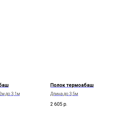
баш
Полок термоабаш
2м до 3,1м
Длина до 3,5м
2 605
р.