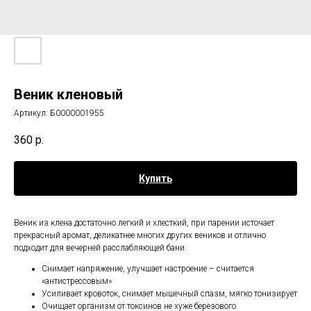
Веник кленовый
Артикул:
Б0000001955
360
р.
Купить
Веник из клена достаточно легкий и хлесткий, при парении источает
прекрасный аромат, деликатнее многих других веников и отлично
подходит для вечерней расслабляющей бани.
Снимает напряжение, улучшает настроение – считается
«антистрессовым»
Усиливает кровоток, снимает мышечный спазм, мягко тонизирует
Очищает организм от токсинов не хуже березового