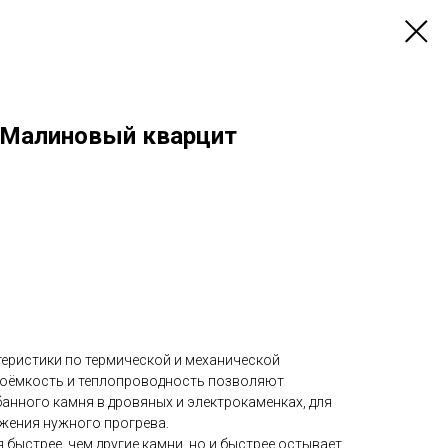
 Малиновый кварцит
теристики по термической и механической
лоёмкость и теплопроводность позволяют
банного камня в дровяных и электрокаменках, для
жения нужного прогрева.
 быстрее, чем другие камни, но и быстрее остывает.