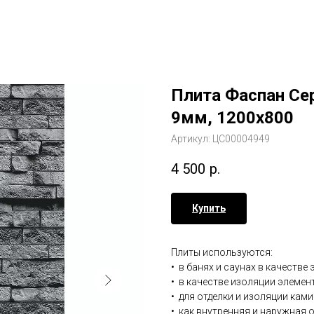
Плита Фаспан Се
9мм, 1200х800
Артикул:
ЦС00004949
4 500
р.
Купить
Плиты используются:
• в банях и саунах в качестве
• в качестве изоляции элемен
• для отделки и изоляции ками
• как внутренняя и наружная 