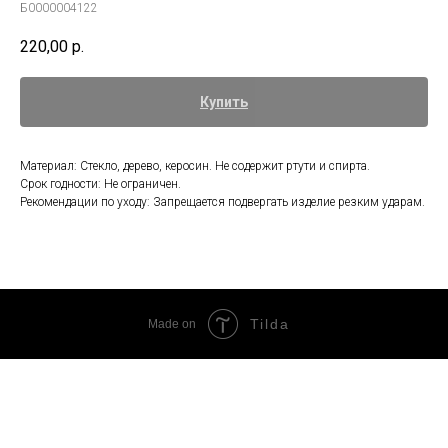
Б0000004122
220,00
р.
Купить
Материал: Стекло, дерево, керосин. Не содержит ртути и спирта.
Срок годности: Не ограничен.
Рекомендации по уходу: Запрещается подвергать изделие резким ударам.
Tilda
Made on